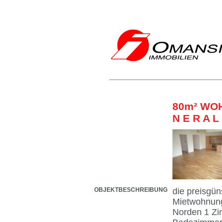
80m² WOH
N E R A L
OBJEKTBESCHREIBUNG
die preisgün
Mietwohnung 
Norden 1 Zi