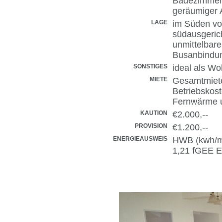
Badezimmer
geräumiger 
LAGE
im Süden vo
südausgeric
unmittelbare
Busanbindun
SONSTIGES
ideal als W
MIETE
Gesamtmiete
Betriebskost
Fernwärme 
KAUTION
€2.000,--
PROVISION
€1.200,--
ENERGIEAUSWEIS
HWB (kwh/m²
1,21 fGEE E