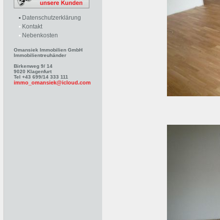
▪
Datenschutzerklärung
▪
Kontakt
▪
Nebenkosten
Omansiek Immobilien GmbH
Immobilientreuhänder
Birkenweg 9/ 14
9020 Klagenfurt
Tel +43 699/14 333 111
immo_omansiek@icloud.com