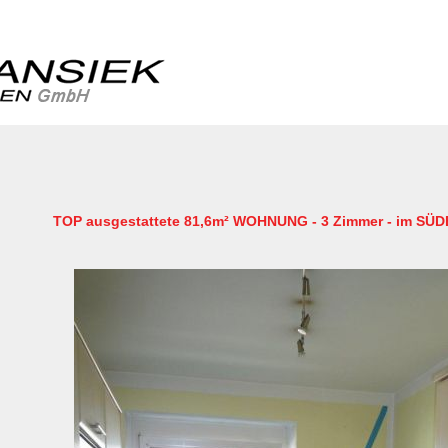
TOP ausgestattete 81,6m² WOHNUNG - 3 Zimmer - im S