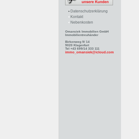
▪
Datenschutzerklärung
▪
Kontakt
▪
Nebenkosten
Omansiek Immobilien GmbH
Immobilientreuhänder
Birkenweg 9/ 14
9020 Klagenfurt
Tel +43 699/14 333 111
immo_omansiek@icloud.com