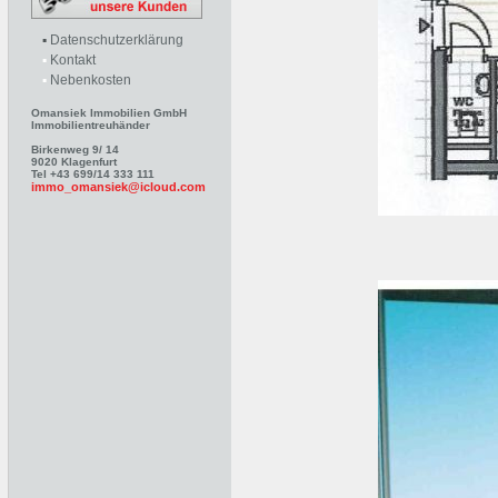
▪
Datenschutzerklärung
▪
Kontakt
▪
Nebenkosten
Omansiek Immobilien GmbH
Immobilientreuhänder
Birkenweg 9/ 14
9020 Klagenfurt
Tel +43 699/14 333 111
immo_omansiek@icloud.com