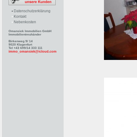
▪
Datenschutzerklärung
▪
Kontakt
▪
Nebenkosten
Omansiek Immobilien GmbH
Immobilientreuhänder
Birkenweg 9/ 14
9020 Klagenfurt
Tel +43 699/14 333 111
immo_omansiek@icloud.com